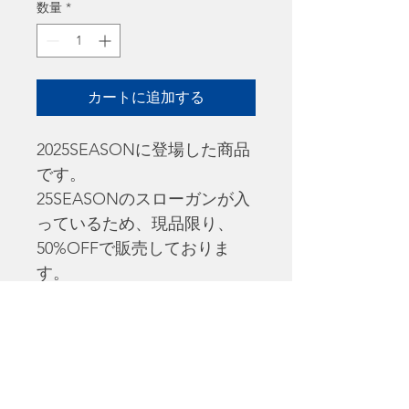
価
ル
数量
*
格
価
格
カートに追加する
2025SEASONに登場した商品
です。
25SEASONのスローガンが入
っているため、現品限り、
50%OFFで販売しておりま
す。
マチがついた大容量サイズで
買い物や普段使いもできま
す。
持ち手が太いため、肩に食い
込みずらく、快適にお使いい